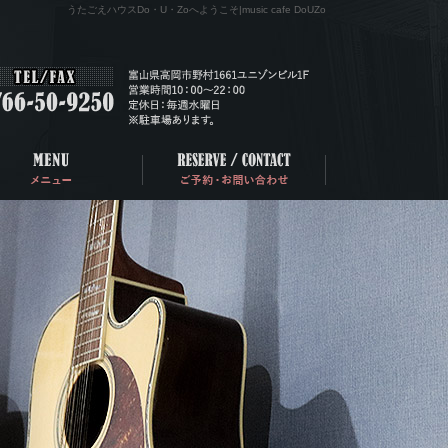
うたごえハウスDo・U・Zoへようこそ|music cafe DoUZo