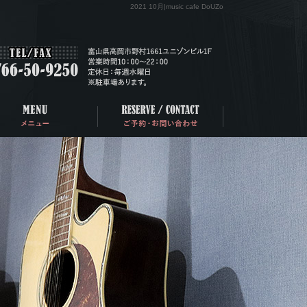
2021 10月|music cafe DoUZo